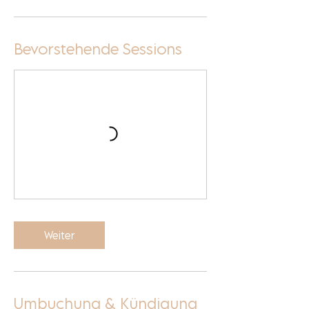
.
Bevorstehende Sessions
Weiter
Umbuchung & Kündigung