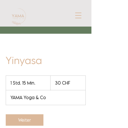
Yinyasa
30
Schweizer
1 Std. 15 Min.
1
30 CHF
Franken
S
t
YAMA Yoga & Co
d
1
5
M
Weiter
i
n