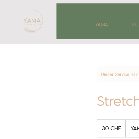
YAMA
ST
Dieser Service ist 
Stretc
30
Schweizer
30 CHF
YA
Franken