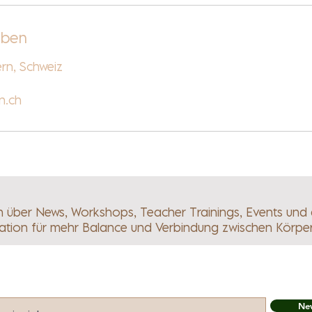
aben
rn, Schweiz
.ch
ch über News, Workshops, Teacher Trainings, Events und
ration für mehr Balance und Verbindung zwischen Körpe
Abonnieren und exklusive Updates erhalten
New