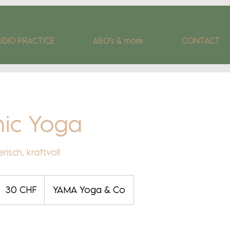
UDIO PRACTICE
ABO's & more
CONTACT
ic Yoga
risch, kraftvoll
30
Schweizer
30 CHF
YAMA Yoga & Co
Franken