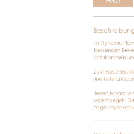
Weiter
1
5
M
i
Beschreibun
n
.
Im Dynamic Flow e
fliessenden Bewe
anzukommen und 
Zum Abschluss de
und tiefe Entspa
Jeden Monat wid
widerspiegelt. Di
Yoga-Philosophie 