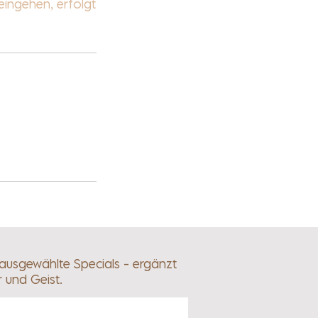
eingehen, erfolgt
 ausgewählte Specials - ergänzt
r und Geist.