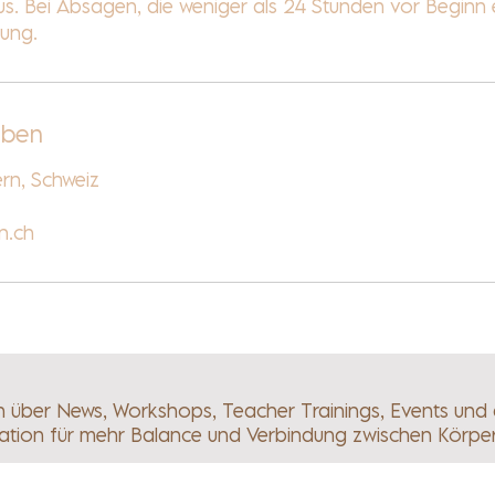
s. Bei Absagen, die weniger als 24 Stunden vor Beginn 
tung.
aben
rn, Schweiz
.ch
ch über News, Workshops, Teacher Trainings, Events und
ration für mehr Balance und Verbindung zwischen Körpe
Abonnieren und exklusive Updates erhalten