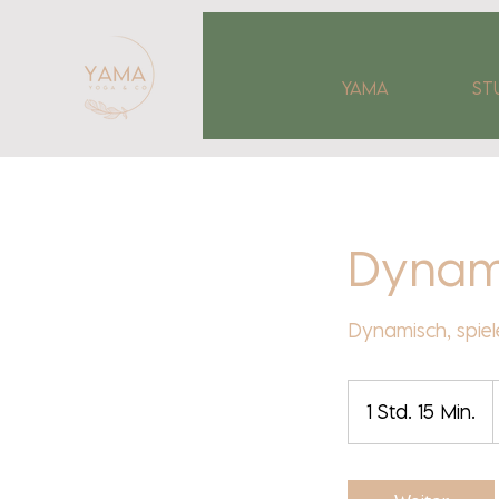
YAMA
ST
Dynam
Dynamisch, spiele
1 Std. 15 Min.
1
S
t
d