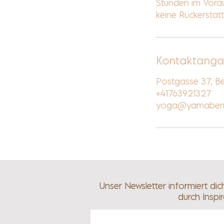
Stunden im Vorau
keine Rückerstat
Kontaktang
Postgasse 37, Be
+41763921327
yoga@yamabern
Unser Newsletter informiert di
durch Inspi