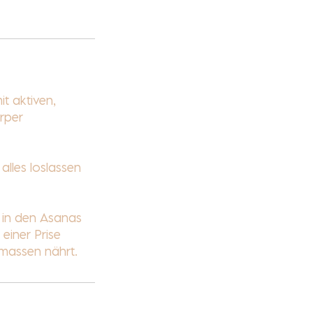
it aktiven,
örper
alles loslassen
 in den Asanas
 einer Prise
rmassen nährt.